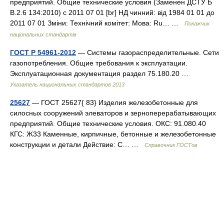
предприятий. Общие технические условия (Заменен ДСТУ Б
В.2.6 134:2010) с 2011 07 01 [br] НД чинний: від 1984 01 01 до
2011 07 01 Зміни: Технічний комітет: Мова: Ru… …
Покажчик
національних стандартів
ГОСТ Р 54961-2012
— Системы газораспределительные. Сети
газопотребления. Общие требования к эксплуатации.
Эксплуатационная документация раздел 75.180.20 …
Указатель национальных стандартов 2013
25627
— ГОСТ 25627{ 83} Изделия железобетонные для
силосных сооружений элеваторов и зерноперерабатывающих
предприятий. Общие технические условия. ОКС: 91.080.40
КГС: Ж33 Каменные, кирпичные, бетонные и железобетонные
конструкции и детали Действие: С… …
Справочник ГОСТов